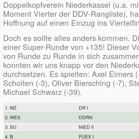
Doppelkopfverein Niederkassel (u.a. mi
Moment Vierter der DDV-Rangliste), hat
Hoffnung auf einen Einzug ins Viertelf
Doch es sollte alles anders kommen. D
einer Super-Runde von +135! Dieser V
von Runde zu Runde in sich zusammen.
konnten wir uns knapp vor den Niederk
durchsetzen. Es spielten: Axel Eimers 
Scholten (-3), Oliver Biersching (-7), St
Michael Schwarz (-39).
1. MZ
DR I
2. WES
DDRN
3. SU
NIED II
4. B
FUEX I