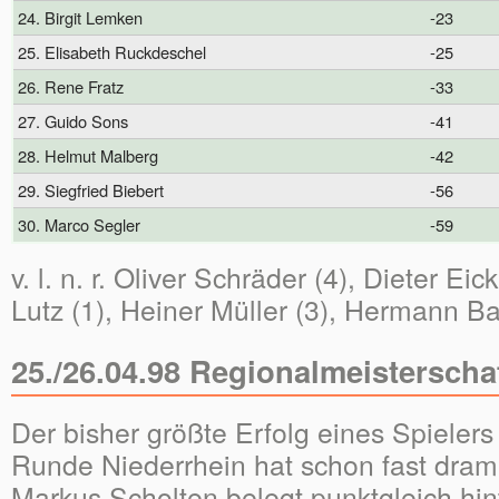
24. Birgit Lemken
-23
25. Elisabeth Ruckdeschel
-25
26. Rene Fratz
-33
27. Guido Sons
-41
28. Helmut Malberg
-42
29. Siegfried Biebert
-56
30. Marco Segler
-59
v. l. n. r. Oliver Schräder (4), Dieter Ei
Lutz (1), Heiner Müller (3), Hermann B
25./26.04.98 Regionalmeisterscha
Der bisher größte Erfolg eines Spieler
Runde Niederrhein hat schon fast dra
Markus Scholten belegt punktgleich hi