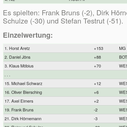
Es spielten: Frank Bruns (-2), Dirk Hö
Schulze (-30) und Stefan Testrut (-51).
Einzelwertung:
1. Horst Aretz
+153
MG
2. Daniel Jöns
+88
BO
3. Klaus Möbius
+70
WE
. . .
15. Michael Schwarz
+12
WE
16. Oliver Biersching
+6
WE
17. Axel Eimers
+2
WE
19. Frank Bruns
-2
WE
21. Dirk Hörnemann
-3
WE