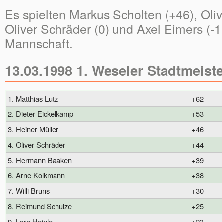
Es spielten Markus Scholten (+46), Oliv
Oliver Schräder (0) und Axel Eimers (-1
Mannschaft.
13.03.1998 1. Weseler Stadtmeist
1. Matthias Lutz
+62
2. Dieter Eickelkamp
+53
3. Heiner Müller
+46
4. Oliver Schräder
+44
5. Hermann Baaken
+39
6. Arne Kolkmann
+38
7. Willi Bruns
+30
8. Reimund Schulze
+25
9. Lore Heinle
+23