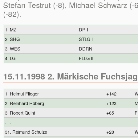
Stefan Testrut (-8), Michael Schwarz (-
(-82).
1. MZ
DR I
2. SHG
STLG I
3. WES
DDRN
4. LG
FLLG II
15.11.1998 2. Märkische Fuchsja
1. Helmut Flieger
+142
2. Reinhard Rüberg
+123
M
3. Robert Quint
+85
F
. . .
31. Reimund Schulze
+28