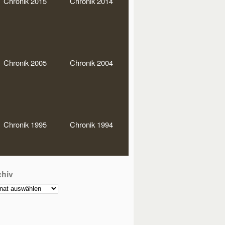
Chronik 2015
Chronik 2014
hlagwörter
0er Runde
Bundesliga
DEM
MM
Doko-Party
Chronik 2005
Chronik 2004
rmann-Baaken-Pokal
JHV
glistenturniere
Regio
warz-Soli
Stadtmeisterschaften
Chronik 1995
Chronik 1994
einsmeister
chiv
hiv