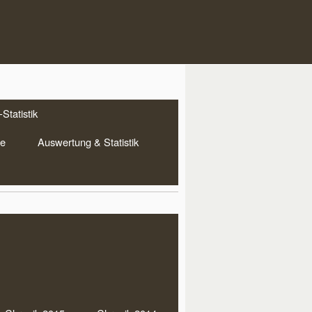
Statistik
te
Auswertung & Statistik
DDRN Aktuell
merfest mit Grillen und
ken am 04.08.26 um 18:00
 im Bootshaus