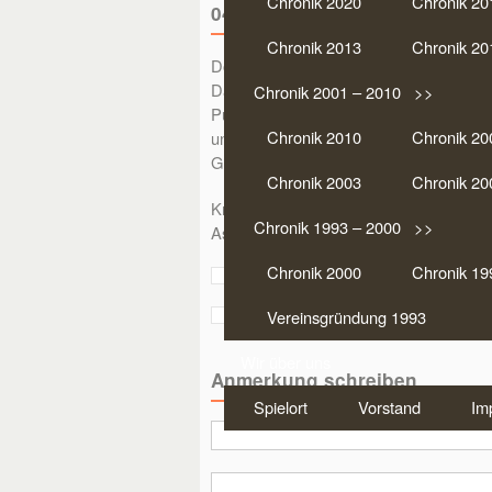
Chronik 2020
Chronik 20
04.11.2008 Schwarz-Solo Nr. 
Chronik 2013
Chronik 20
Dorothee Benninghoff spielt nicht nur di
Damit nicht genug! In der gleichen Rund
Chronik 2001 – 2010 >>
Punkten. Neben Arne Kolkmann (+104/2
Chronik 2010
Chronik 20
und Hermann Baaken (+101/2002) gehör
Glückwunsch. Folgenden Karten sichert
Chronik 2003
Chronik 20
Kreuz Dame, Pik Dame, Pik Dame, Her
Chronik 1993 – 2000 >>
Ass, Herz Zehn, Herz Bube, Herz Neun
Chronik 2000
Chronik 19
Vereinsgründung 1993
Wir über uns
Anmerkung schreiben
Spielort
Vorstand
Im