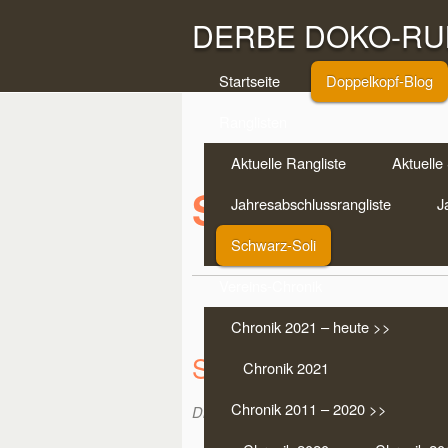
DERBE DOKO-RUN
Startseite
Doppelkopf-Blog
Ranglisten
Aktuelle Rangliste
Aktuelle 
Schwarz-Soli
Jahresabschlussrangliste
J
Schwarz-Soli
Vereins-Chronik
Chronik 2021 – heute >>
Schwarz-Solo Nr. 10
Chronik 2021
Chronik 2011 – 2020 >>
Dirk Hörnemann
on Nov. 4, 2008 |
Schw