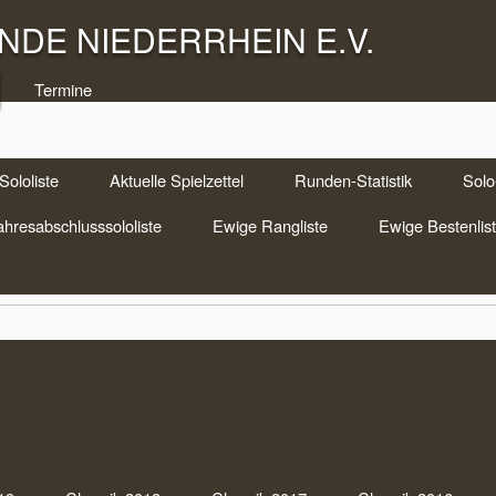
DE NIEDERRHEIN E.V.
Termine
Sololiste
Aktuelle Spielzettel
Runden-Statistik
Solo-
ahresabschlusssololiste
Ewige Rangliste
Ewige Bestenlis
 – Damen-Solo
Som
Zoc
arz-Soli
|
Keine Anmerkungen
Uhr