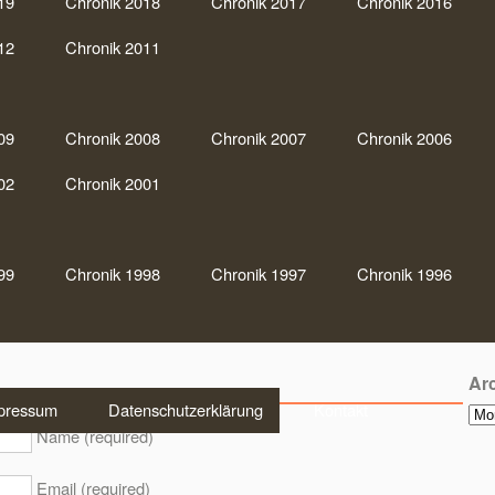
19
Chronik 2018
Chronik 2017
Chronik 2016
10 – Damen-Solo & 100er-Runde Nr. 5
Sc
12
Chronik 2011
e meisten Soli, jetzt hat Sie auch einen “Schwarzen” geschafft.
10
e (Runde 3) spielte Sie die fünfte Vereinsrunde mit mehr als 100
004), Markus Scholten (+103/1996), Frank Bruns (+103/2003)
D
09
Chronik 2008
Chronik 2007
Chronik 2006
t Dorothee damit dem “100er-Club” an. Herzlichen
en +33-Solopunkte:
He
02
Chronik 2001
z Dame, Herz Dame, Karo Dame, Karo Dame, Herz Ass, Herz
Ran
Sch
99
Chronik 1998
Chronik 1997
Chronik 1996
ver
Ar
pressum
Datenschutzerklärung
Kontakt
Arc
Name (required)
Email (required)