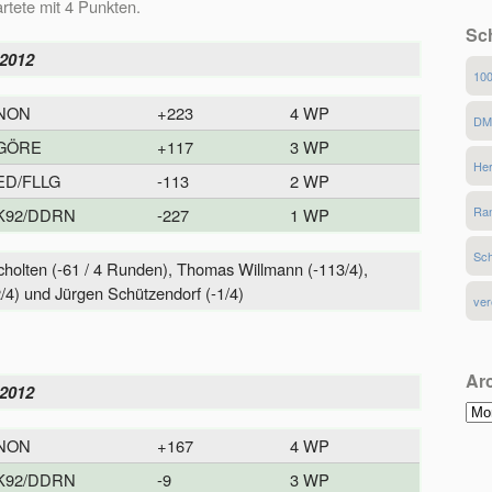
rtete mit 4 Punkten.
Sc
.2012
10
NON
+223
4 WP
D
GÖRE
+117
3 WP
He
ED/FLLG
-113
2 WP
Ran
K92/DDRN
-227
1 WP
Sch
cholten (-61 / 4 Runden), Thomas Willmann (-113/4),
4) und Jürgen Schützendorf (-1/4)
ver
Ar
.2012
Arc
NON
+167
4 WP
K92/DDRN
-9
3 WP