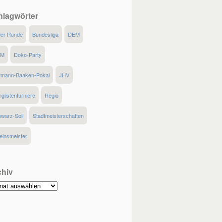
hlagwörter
0er Runde
Bundesliga
DEM
MM
Doko-Party
rmann-Baaken-Pokal
JHV
glistenturniere
Regio
warz-Soli
Stadtmeisterschaften
einsmeister
chiv
hiv