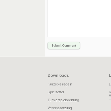
Downloads
L
Kurzspielregeln
D
Spielzettel
K
V
Turnierspielordnung
Vereinssatzung