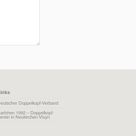
inks
eutscher Doppelkopf-Verband
arlchen 1992 – Doppelkopf-
erein in Neukirchen-Vluyn