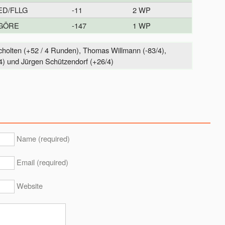
ED/FLLG
-11
2 WP
GÖRE
-147
1 WP
cholten (+52 / 4 Runden), Thomas Willmann (-83/4),
) und Jürgen Schützendorf (+26/4)
Name (required)
Email (required)
Website