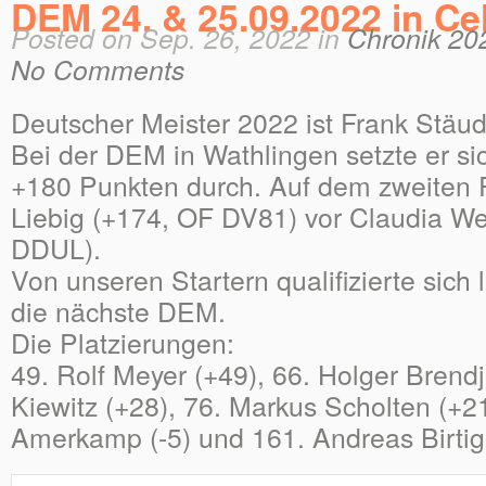
DEM 24. & 25.09.2022 in Cel
Posted on Sep. 26, 2022 in
Chronik 20
No Comments
Deutscher Meister 2022 ist Frank Stä
Bei der DEM in Wathlingen setzte er s
+180 Punkten durch. Auf dem zweiten P
Liebig (+174, OF DV81) vor Claudia W
DDUL).
Von unseren Startern qualifizierte sich l
die nächste DEM.
Die Platzierungen:
49. Rolf Meyer (+49), 66. Holger Brend
Kiewitz (+28), 76. Markus Scholten (+21
Amerkamp (-5) und 161. Andreas Birtigh