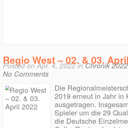
Regio West – 02. & 03. Apri
Posted on Apr. 4, 2022 in
Chronik 2022
No Comments
Die Regionalmeistersc
2019 erneut in Jahr in 
ausgetragen. Insgesam
Spieler um die 29 Quali
die Deutsche Einzelmei