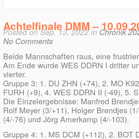
Achtelfinale DMM – 10.09.2
Posted on Sep. 13, 2022 in
Chronik 20
No Comments
Beide Mannschaften raus, eine frustrier
Am Ende wurde WES DDRN I dritter 
vierter.
Gruppe 3: 1. DU ZHN (+74), 2. MO K92 
FURH (+9), 4. WES DDRN II (-49), 5. 
Die Einzelergebnisse: Manfred Brendje
Rolf Meyer (3/+11), Holger Brendjes (1
(4/-76) und Jörg Amerkamp (4/-103).
Gruppe 4: 1. MS DCM (+112), 2. BOT 