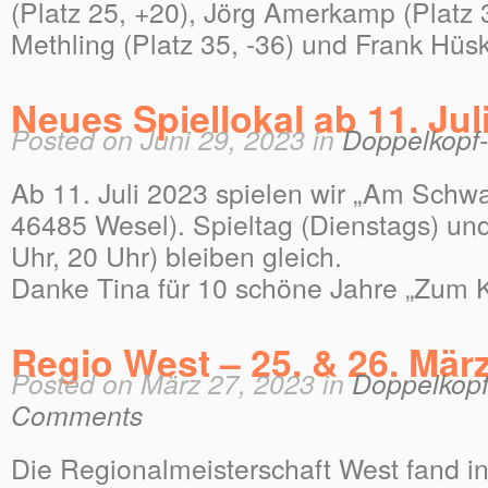
(Platz 25, +20), Jörg Amerkamp (Platz 
Methling (Platz 35, -36) und Frank Hüsk
Neues Spiellokal ab 11. Jul
Posted on Juni 29, 2023 in
Doppelkopf
Ab 11. Juli 2023 spielen wir „Am Schw
46485 Wesel). Spieltag (Dienstags) und
Uhr, 20 Uhr) bleiben gleich.
Danke Tina für 10 schöne Jahre „Zum K
Regio West – 25. & 26. Mär
Posted on März 27, 2023 in
Doppelkopf
Comments
Die Regionalmeisterschaft West fand i