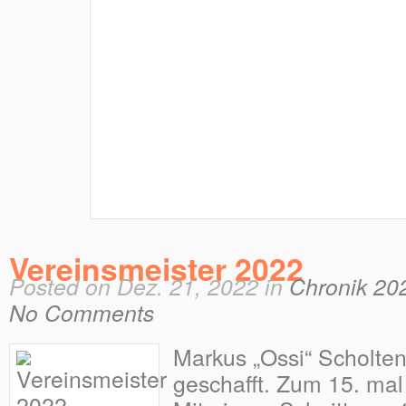
Vereinsmeister 2022
Posted on Dez. 21, 2022 in
Chronik 20
No Comments
Markus „Ossi“ Scholten
geschafft. Zum 15. mal