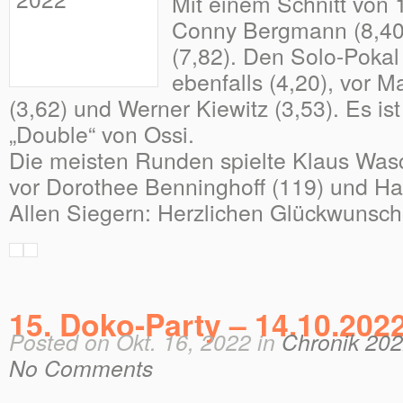
Mit einem Schnitt von 1
Conny Bergmann (8,40
(7,82). Den Solo-Pokal 
ebenfalls (4,20), vor 
(3,62) und Werner Kiewitz (3,53). Es ist 
„Double“ von Ossi.
Die meisten Runden spielte Klaus Wasc
vor Dorothee Benninghoff (119) und Har
Allen Siegern: Herzlichen Glückwunsch
15. Doko-Party – 14.10.202
Posted on Okt. 16, 2022 in
Chronik 20
No Comments