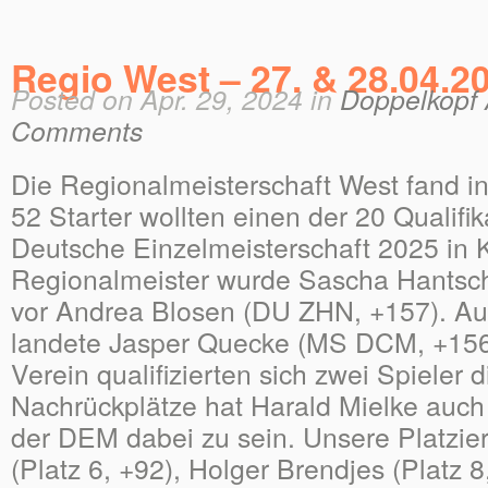
Regio West – 27. & 28.04.2
Posted on Apr. 29, 2024 in
Doppelkopf 
Comments
Die Regionalmeisterschaft West fand in 
52 Starter wollten einen der 20 Qualifik
Deutsche Einzelmeisterschaft 2025 in K
Regionalmeister wurde Sascha Hantsc
vor Andrea Blosen (DU ZHN, +157). Auf
landete Jasper Quecke (MS DCM, +156
Verein qualifizierten sich zwei Spieler d
Nachrückplätze hat Harald Mielke auch
der DEM dabei zu sein. Unsere Platzie
(Platz 6, +92), Holger Brendjes (Platz 8