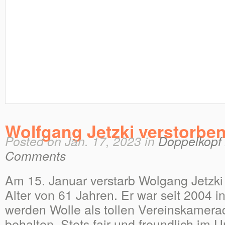
Wolfgang Jetzki verstorbe
Posted on Jan. 17, 2023 in
Doppelkopf 
Comments
Am 15. Januar verstarb Wolgang Jetzki 
Alter von 61 Jahren. Er war seit 2004 i
werden Wolle als tollen Vereinskamera
behalten. Stets fair und freundlich im