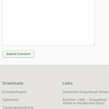
Downloads
Links
Kurzspielregeln
Deutscher Doppelkopf-Verba
Spielzettel
Karlchen 1992 – Doppelkopf-
Verein in Neukirchen-Vluyn
Turnierspielordnung