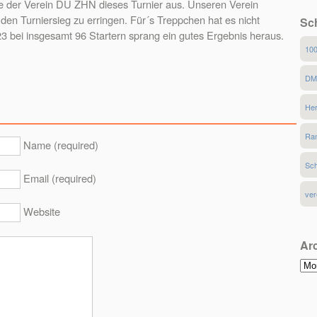
te der Verein DU ZHN dieses Turnier aus. Unseren Verein
 den Turniersieg zu erringen. Für´s Treppchen hat es nicht
Sc
 23 bei insgesamt 96 Startern sprang ein gutes Ergebnis heraus.
10
D
He
Ran
Name (required)
Sch
Email (required)
ver
Website
Ar
Arc