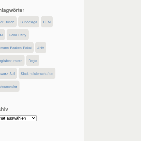
hlagwörter
0er Runde
Bundesliga
DEM
MM
Doko-Party
rmann-Baaken-Pokal
JHV
glistenturniere
Regio
warz-Soli
Stadtmeisterschaften
einsmeister
chiv
hiv