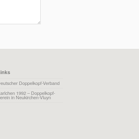
inks
eutscher Doppelkopf-Verband
arlchen 1992 – Doppelkopf-
erein in Neukirchen-Vluyn