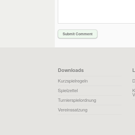
Downloads
L
Kurzspielregeln
D
Spielzettel
K
V
Turnierspielordnung
Vereinssatzung