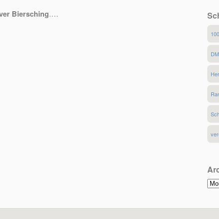
iver Biersching
….
Sc
10
D
He
Ran
Sch
ver
Ar
Arc