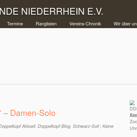
DE NIEDERRHEIN E.V.
Termine
Ranglisten
Vereins-Chronik
Wir über un
27 – Damen-Solo
Som
Zoc
Doppelkopf Aktuell
,
Doppelkopf-Blog
,
Schwarz-Soli
|
Keine
Uhr