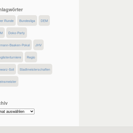
hlagwörter
0er Runde
Bundesliga
DEM
MM
Doko-Party
rmann-Baaken-Pokal
JHV
glistenturniere
Regio
warz-Soli
Stadtmeisterschaften
einsmeister
chiv
hiv