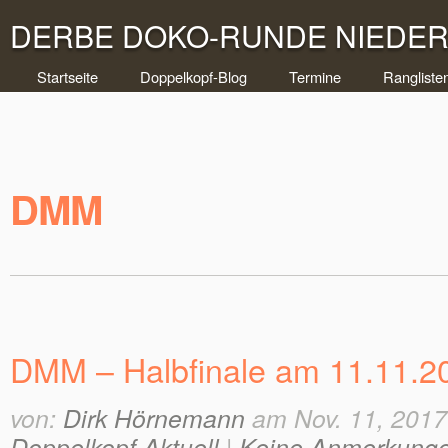
DERBE DOKO-RUNDE NIEDERR
Startseite
Doppelkopf-Blog
Termine
Rangliste
DMM
DMM – Halbfinale am 11.11.2
von:
Dirk Hörnemann
am Nov. 11, 2017
Doppelkopf Aktuell
|
Keine Anmerkung