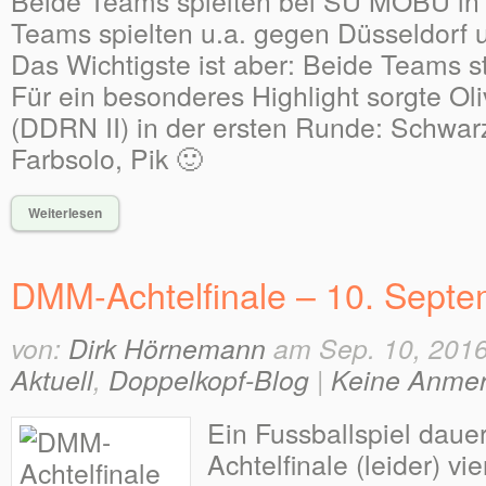
Beide Teams spielten bei SU MOBU in 
Teams spielten u.a. gegen Düsseldorf 
Das Wichtigste ist aber: Beide Teams s
Für ein besonderes Highlight sorgte Oli
(DDRN II) in der ersten Runde: Schwar
Farbsolo, Pik 🙂
Weiterlesen
DMM-Achtelfinale – 10. Sept
von:
Dirk Hörnemann
am Sep. 10, 2016
Aktuell
,
Doppelkopf-Blog
|
Keine Anme
Ein Fussballspiel daue
Achtelfinale (leider) vi