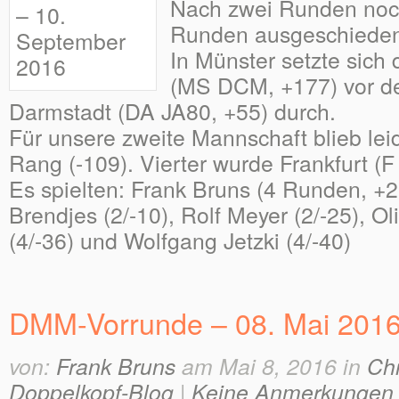
Nach zwei Runden noch
Runden ausgeschiede
In Münster setzte sic
(MS DCM, +177) vor d
Darmstadt (DA JA80, +55) durch.
Für unsere zweite Mannschaft blieb leid
Rang (-109). Vierter wurde Frankfurt (
Es spielten: Frank Bruns (4 Runden, +2
Brendjes (2/-10), Rolf Meyer (2/-25), Ol
(4/-36) und Wolfgang Jetzki (4/-40)
DMM-Vorrunde – 08. Mai 201
von:
Frank Bruns
am Mai 8, 2016 in
Ch
Doppelkopf-Blog
|
Keine Anmerkungen