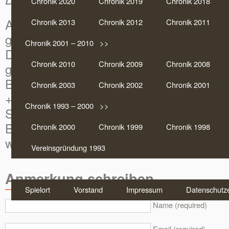
Chronik 2020
Chronik 2019
Chronik 2018
Am 08.11.2016 spielte Kiwi in der 2. R
Chronik 2013
Chronik 2012
Chronik 2011
gewonnenen Bubensolo als Pflichtsolo 
Chronik 2001 – 2010 >>
Danach folgten in der gleichen Runde 
Chronik 2010
Chronik 2009
Chronik 2008
gewonnen Lustsolos:
Bubensolo + 12, Bubensolo + 12, Dame
Chronik 2003
Chronik 2002
Chronik 2001
+ 15, Damensolo + 15, Ass-Solo + 9.
Chronik 1993 – 2000 >>
Somit erspielte er sich nur mit den Sol
Beendet wurde die Runde mit + 81 Punkt
Chronik 2000
Chronik 1999
Chronik 1998
wirklich gut ;-).
Vereinsgründung 1993
Wir über uns
Anmerkung schreiben
Spielort
Vorstand
Impressum
Datenschutze
Name (required)
Email (required)