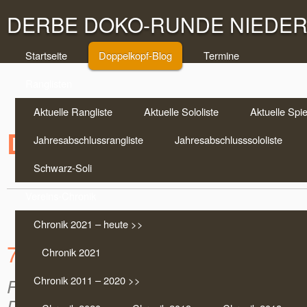
DERBE DOKO-RUNDE NIEDERR
Startseite
Doppelkopf-Blog
Termine
Ranglisten
Aktuelle Rangliste
Aktuelle Sololiste
Aktuelle Spie
Doppelkopf Aktuell
Jahresabschlussrangliste
Jahresabschlusssololiste
Schwarz-Soli
Vereins-Chronik
Chronik 2021 – heute >>
7 gewonnene Soli in einer Ru
Chronik 2021
Chronik 2011 – 2020 >>
Frank Bruns
on Nov. 9, 2016 |
Doppelko
Doppelkopf-Blog
|
Keine Anmerkungen