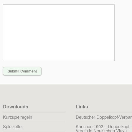
Downloads
Links
Kurzspielregeln
Deutscher Doppelkopf-Verba
Spielzettel
Karlchen 1992 – Doppelkopf-
Verein in Neukirchen-Vluyn