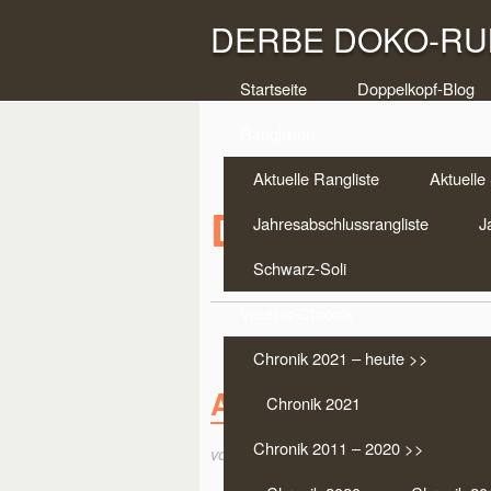
DERBE DOKO-RUN
Startseite
Doppelkopf-Blog
Ranglisten
Aktuelle Rangliste
Aktuelle 
Doppelkopf T
Jahresabschlussrangliste
J
Schwarz-Soli
Vereins-Chronik
Chronik 2021 – heute >>
Auslosung DMM 1/8 
Chronik 2021
Chronik 2011 – 2020 >>
von:
Markus Scholten
am Mai 27, 2013 