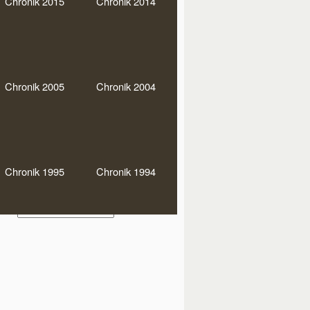
Chronik 2015
Chronik 2014
0er Runde
Bundesliga
DEM
MM
Doko-Party
rmann-Baaken-Pokal
JHV
Chronik 2005
Chronik 2004
glistenturniere
Regio
warz-Soli
Stadtmeisterschaften
einsmeister
Chronik 1995
Chronik 1994
hiv
Archiv