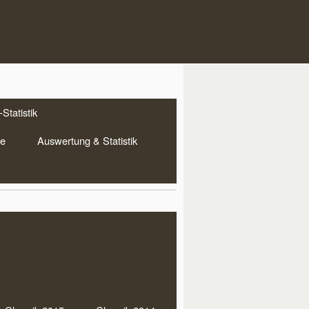
Statistik
te
Auswertung & Statistik
DDRN Aktuell
merfest mit Grillen und
ken am 04.08.26 um 18:00
 im Bootshaus
lagwörter