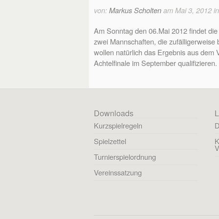
von:
Markus Scholten
am Mai 3, 2012 i
Am Sonntag den 06.Mai 2012 findet die 
zwei Mannschaften, die zufälligerweise
wollen natürlich das Ergebnis aus dem 
Achtelfinale im September qualifizieren.
Downloads
L
Kurzspielregeln
D
Spielzettel
K
V
Turnierspielordnung
Vereinssatzung