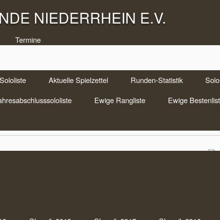
DE NIEDERRHEIN E.V.
Termine
Sololiste
Aktuelle Spielzettel
Runden-Statistik
Solo-
ermine
ahresabschlusssololiste
Ewige Rangliste
Ewige Bestenlis
Som
Finale
Zoc
Uhr
in
Doppelkopf Termine
|
Keine Anmerkungen
Sch