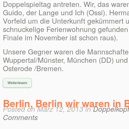
Doppelspieltag antreten. Wir, das ware
Guido, der Lange und Ich (Ossi). Herma
Vorfeld um die Unterkunft gekümmert u
schnuckelige Ferienwohnung gefunden 
Finale im November ist schon raus).
Unsere Gegner waren die Mannschafte
Wuppertal/Münster, München (DD) und
Osterode /Bremen.
Weiterlesen
Berlin, Berlin wir waren in 
Posted on März 12, 2013 in
Doppelkopf
Comments