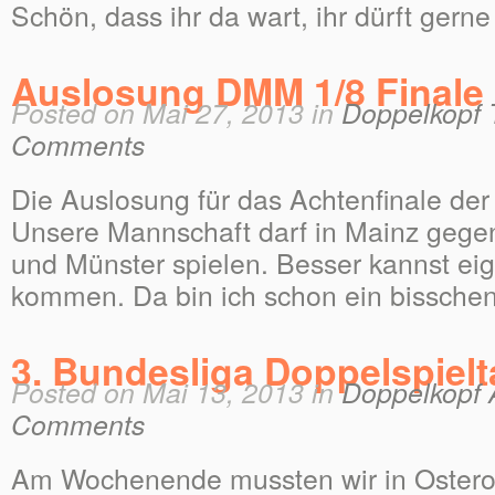
Schön, dass ihr da wart, ihr dürft ger
Auslosung DMM 1/8 Finale
Posted on Mai 27, 2013 in
Doppelkopf 
Comments
Die Auslosung für das Achtenfinale der
Unsere Mannschaft darf in Mainz gege
und Münster spielen. Besser kannst eig
kommen. Da bin ich schon ein bissche
3. Bundesliga Doppelspiel
Posted on Mai 13, 2013 in
Doppelkopf 
Comments
Am Wochenende mussten wir in Ostero