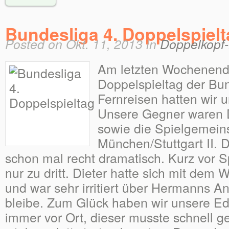
Bundesliga 4. Doppelspiel
Posted on Okt. 11, 2013 in
Doppelkopf
Am letzten Wochenende
Doppelspieltag der Bun
Fernreisen hatten wir 
Unsere Gegner waren
sowie die Spielgemein
München/Stuttgart II.
schon mal recht dramatisch. Kurz vor S
nur zu dritt. Dieter hatte sich mit dem
und war sehr irritiert über Hermanns An
bleibe. Zum Glück haben wir unsere Ed
immer vor Ort, dieser musste schnell 