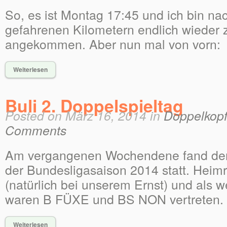
So, es ist Montag 17:45 und ich bin nac
gefahrenen Kilometern endlich wieder
angekommen. Aber nun mal von vorn:
Weiterlesen
Buli 2. Doppelspieltag
Posted on März 16, 2014 in
Doppelkopf
Comments
Am vergangenen Wochendene fand der 
der Bundesligasaison 2014 statt. Heimr
(natürlich bei unserem Ernst) und als 
waren B FÜXE und BS NON vertreten.
Weiterlesen