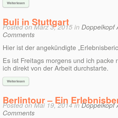
Weiterlesen
Buli in Stuttgart
Posted on März 3, 2015 in
Doppelkopf 
Comments
Hier ist der angekündigte „Erlebnisberic
Es ist Freitags morgens und ich packe
ich direkt von der Arbeit durchstarte.
Weiterlesen
Berlintour – Ein Erlebnisbe
Posted on Mai 19, 2014 in
Doppelkopf 
Comments