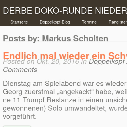
DERBE DOKO-RUNDE NIEDERR
Startseite
Doppelkopf-Blog
Termine
Rangliste
Posts by: Markus Scholten
Endlich mal wieder ein Sc
Posted on Okt. 20, 2016 in
Doppelkopf 
Comments
Dienstag am Spielabend war es wieder
Georg zuerstmal „angekackt“ habe, weil
ne 11 Trumpf Restanze in einen unsich
gewonnenen) Solo umwandeltet, wurde 
vorgeführt.