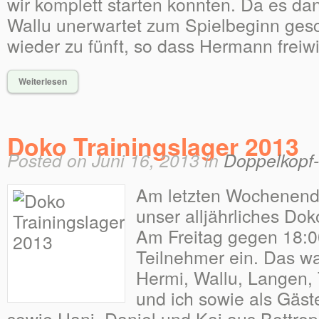
wir komplett starten konnten. Da es d
Wallu unerwartet zum Spielbeginn gesch
wieder zu fünft, so dass Hermann freiwil
Weiterlesen
Doko Trainingslager 2013
Posted on Juni 16, 2013 in
Doppelkopf
Am letzten Wochenend
unser alljährliches Doko
Am Freitag gegen 18:00
Teilnehmer ein. Das w
Hermi, Wallu, Langen, 
und ich sowie als Gäst
sowie Hani, Daniel und Kai aus Bottrop