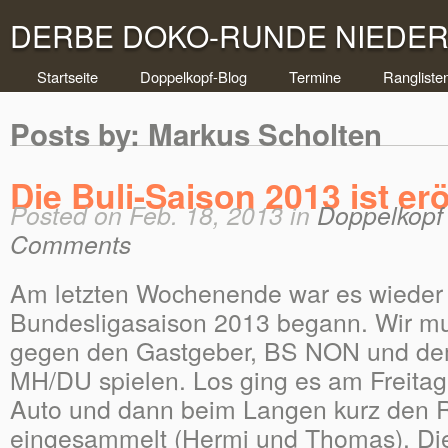
DERBE DOKO-RUNDE NIEDERR
Startseite
Doppelkopf-Blog
Termine
Rangliste
Posts by: Markus Scholten
Die Buli-Saison 2013 ist erö
Posted on Feb. 18, 2013 in
Doppelkopf 
Comments
Am letzten Wochenende war es wieder 
Bundesligasaison 2013 begann. Wir mus
gegen den Gastgeber, BS NON und dem
MH/DU spielen. Los ging es am Freitag
Auto und dann beim Langen kurz den R
eingesammelt (Hermi und Thomas). Die