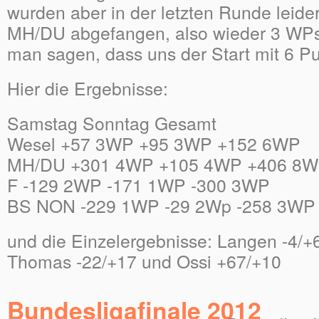
wurden aber in der letzten Runde leid
MH/DU abgefangen, also wieder 3 WPs
man sagen, dass uns der Start mit 6 Pu
Hier die Ergebnisse:
Samstag Sonntag Gesamt
Wesel +57 3WP +95 3WP +152 6WP
MH/DU +301 4WP +105 4WP +406 8
F -129 2WP -171 1WP -300 3WP
BS NON -229 1WP -29 2Wp -258 3WP
und die Einzelergebnisse: Langen -4/
Thomas -22/+17 und Ossi +67/+10
Bundesligafinale 2012