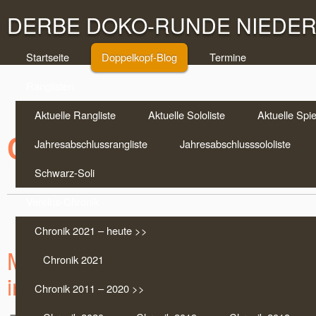
DERBE DOKO-RUNDE NIEDERR
Startseite
Doppelkopf-Blog
Termine
Ranglisten
Aktuelle Rangliste
Aktuelle Sololiste
Aktuelle Spie
Chronik 2017
Jahresabschlussrangliste
Jahresabschlusssololiste
Schwarz-Soli
Vereins-Chronik
Chronik 2021 – heute >>
Markus „Ossi“ Scholten gewinnt
Chronik 2021
in Rostock
Chronik 2011 – 2020 >>