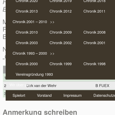
Frank Bruns
on Juli 3, 2017 |
Chronik 2
Chronik 2020
Chronik 2019
Chronik 2018
Blog
,
Ranglistenturniere
|
Keine Anmer
Chronik 2013
Chronik 2012
Chronik 2011
Markus „Ossi“ Scholten gewinnt am 01
Chronik 2001 – 2010 >>
Ranglistenturnier in Rostock.
Chronik 2010
Chronik 2009
Chronik 2008
Beim 10. Warnow-Pokal waren 60 Teiln
Chronik 2003
Chronik 2002
Chronik 2001
Nach all den Jahren endlich mal ein Tur
Chronik 1993 – 2000 >>
„Ossi“
Chronik 2000
Chronik 1999
Chronik 1998
Platz
Spieler
Ve
Vereinsgründung 1993
1
Markus Scholten
GÖ TTER
Wir über uns
2
Dirk van der Wehr
B FUEX
3
Gerald Pfleger
HH FUBU
Spielort
Vorstand
Impressum
Datenschutze
Anmerkung schreiben