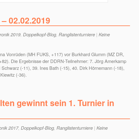
 – 02.02.2019
ronik 2019
,
Doppelkopf-Blog
,
Ranglistenturniere
|
Keine
erena Vonrüden (MH FUKS, +117) vor Burkhard Glumm (MZ DR,
+82). Die Ergebnisse der DDRN-Teilnehmer: 7. Jörg Amerkamp
l Schwarz (-11), 39. Ines Bath (-15), 40. Dirk Hörnemann (-18),
Kiewitz (-36).
en gewinnt sein 1. Turnier in
onik 2017
,
Doppelkopf-Blog
,
Ranglistenturniere
|
Keine