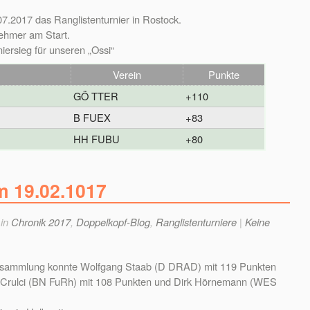
7.2017 das Ranglistenturnier in Rostock.
ehmer am Start.
iersieg für unseren „Ossi“
Verein
Punkte
GÖ TTER
+110
B FUEX
+83
HH FUBU
+80
 19.02.1017
 in
Chronik 2017
,
Doppelkopf-Blog
,
Ranglistenturniere
|
Keine
ersammlung konnte Wolfgang Staab (D DRAD) mit 119 Punkten
tte Crulci (BN FuRh) mit 108 Punkten und Dirk Hörnemann (WES