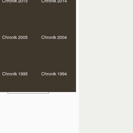
Chronik 2015
Chronik 2014
0er Runde
Bundesliga
DEM
MM
Doko-Party
rmann-Baaken-Pokal
JHV
Chronik 2005
Chronik 2004
glistenturniere
Regio
warz-Soli
Stadtmeisterschaften
einsmeister
Chronik 1995
Chronik 1994
hiv
Archiv