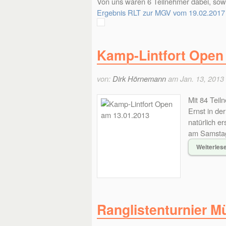
Von uns waren 6 Teilnehmer dabei, sowi
Ergebnis RLT zur MGV vom 19.02.2017
Kamp-Lintfort Open
von:
Dirk Hörnemann
am Jan. 13, 2013
Mit 84 Teil
Ernst in de
natürlich er
am Samstag.
Weiterles
Ranglistenturnier M