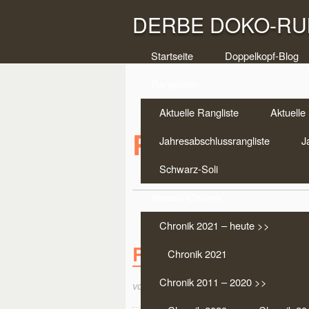
DERBE DOKO-RUN
Startseite
Doppelkopf-Blog
Ranglisten
Aktuelle Rangliste
Aktuelle 
Ranglistentur
Jahresabschlussrangliste
J
Schwarz-Soli
Vereins-Chronik
Chronik 2021 – heute >>
Regio West 2025 – 22
Chronik 2021
Chronik 2011 – 2020 >>
von:
Dirk Hörnemann
am März 23, 2025