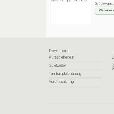
Glückwunsc
Weiterles
Downloads
L
Kurzspielregeln
D
Spielzettel
K
V
Turnierspielordnung
Vereinssatzung