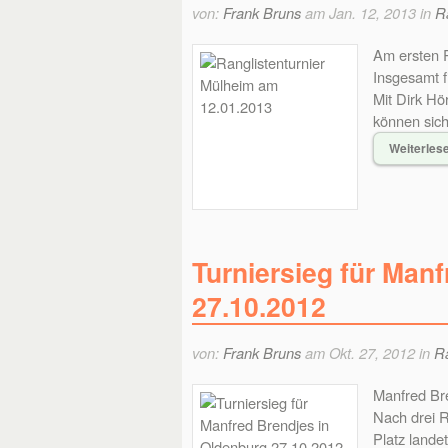
von:
Frank Bruns
am Jan. 12, 2013 in
Ra
Am ersten R
Insgesamt f
Mit Dirk Hö
können sich
Weiterles
Turniersieg für Man
27.10.2012
von:
Frank Bruns
am Okt. 27, 2012 in
Ra
Manfred Bre
Nach drei R
Platz lande