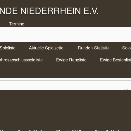
DE NIEDERRHEIN E.V.
Termine
Sololiste
Aktuelle Spielzettel
Runden-Statistik
Solo-
niere
ahresabschlusssololiste
Ewige Rangliste
Ewige Bestenlis
Som
. + 23.3.2025 in Kamp Lintfort
Zoc
Uhr
 in
Doppelkopf Aktuell
,
Ranglistenturniere
|
Keine Anmerkungen
Sch