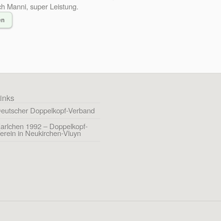
h Manni, super Leistung.
en
inks
eutscher Doppelkopf-Verband
arlchen 1992 – Doppelkopf-
erein in Neukirchen-Vluyn