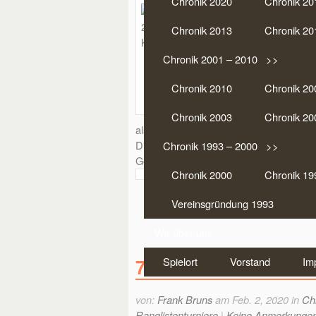
Chronik 2020
Chronik 20
Die Regiona
Kamp-Lintfor
Chronik 2013
Chronik 20
Deutsche Ei
Regionalme
Chronik 2001 – 2010 >>
Glückwunsc
Aus unserem
Chronik 2010
Chronik 20
als:
9. Manfred 
Chronik 2003
Chronik 20
als 19. gute Nachrückerschancen. Auch
Die weiteren Plätze: 40. Markus Methlin
Chronik 1993 – 2000 >>
Gesamtergebnis Regio-West 2025:
Reg
Chronik 2000
Chronik 19
Vereinsgründung 1993
Wir über uns
7. Niederrhein-Pokal
Spielort
Vorstand
Im
von:
Frank Bruns
am Feb. 2, 2020 in
Ch
Ranglistenturniere
|
Keine Anmerkunge