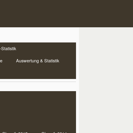
Statistik
te
Auswertung & Statistik
DDRN Aktuell
merfest mit Grillen und
ken am 04.08.26 um 18:00
 im Bootshaus
lagwörter