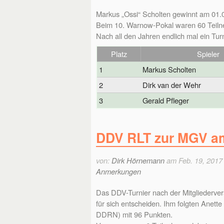
Markus „Ossi“ Scholten gewinnt am 01.0
Beim 10. Warnow-Pokal waren 60 Teiln
Nach all den Jahren endlich mal ein Turn
Platz
Spieler
1
Markus Scholten
2
Dirk van der Wehr
3
Gerald Pfleger
DDV RLT zur MGV am
von:
Dirk Hörnemann
am Feb. 19, 2017
Anmerkungen
Das DDV-Turnier nach der Mitgliederv
für sich entscheiden. Ihm folgten Ane
DDRN) mit 96 Punkten.