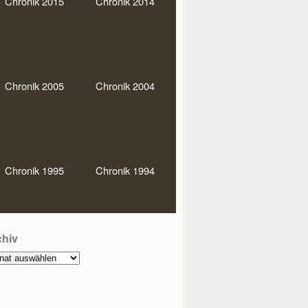
Chronik 2015
Chronik 2014
hlagwörter
0er Runde
Bundesliga
DEM
MM
Doko-Party
Chronik 2005
Chronik 2004
rmann-Baaken-Pokal
JHV
glistenturniere
Regio
warz-Soli
Stadtmeisterschaften
Chronik 1995
Chronik 1994
einsmeister
chiv
hiv