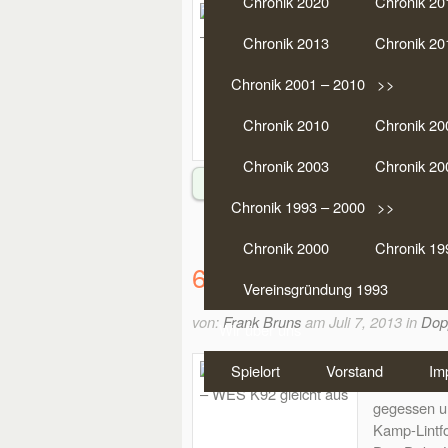
Chronik 2020
Chronik 20
Mit dem si
die Führun
Chronik 2013
Chronik 20
Wetter wur
Runden Dopp
Chronik 2001 – 2010 >>
(13 aus Wes
Chronik 2010
Chronik 20
Der Pott gi
Chronik 2003
Chronik 20
Weiterlesen
Chronik 1993 – 2000 >>
Chronik 2000
Chronik 19
6. Doko-Party 2013 –
Vereinsgründung 1993
von:
Frank Bruns
am Juli 7, 2013 in
Dopp
Wir über uns
Die sechst
Spielort
Vorstand
Im
diesem Jah
gegessen un
Kamp-Lintfo