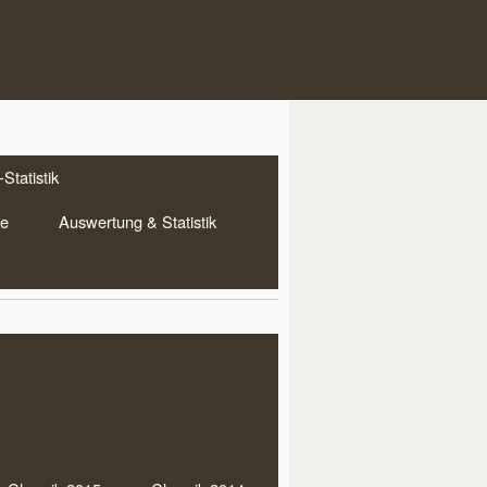
Statistik
te
Auswertung & Statistik
DDRN Aktuell
merfest mit Grillen und
ken am 04.08.26 um 18:00
 im Bootshaus