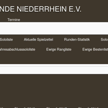
DE NIEDERRHEIN E.V.
Termine
Sololiste
Aktuelle Spielzettel
Runden-Statistik
Solo-
ahresabschlusssololiste
Ewige Rangliste
Ewige Bestenlis
 06.06.2014
Som
Zoc
pelkopf Aktuell
,
Doppelkopf-Blog
|
Keine Anmerkungen
Uhr