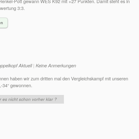
enkel-Pott gewann WES K92 mit +27 Punkten. Damit steht es in
wertung 3:3.
en
ppelkopf Aktuell
|
Keine Anmerkungen
en haben wir zum dritten mal den Vergleichskampf mit unseren
 „-34“ gewonnen.
 es nicht schon vorher klar ?